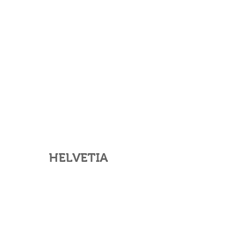
HELVETIA
Helvetia Futuro Protetto
L’assicurazione sulla vita che prevede
un sostegno economico in caso di
decesso dell'Assicurato o